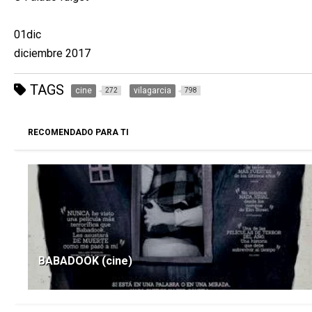
01dic
diciembre 2017
TAGS
cine
vilagarcia
272
798
RECOMENDADO PARA TI
BABADOOK (cine)