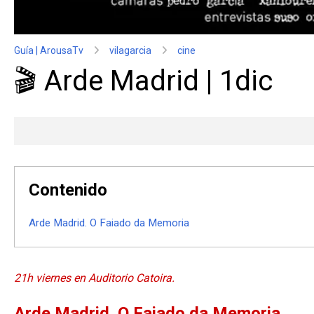
Guía | ArousaTv
vilagarcia
cine
🎬 Arde Madrid | 1dic
Contenido
Arde Madrid. O Faiado da Memoria
21
h viernes en Auditorio Catoira.
Arde Madrid. O Faiado da Memoria