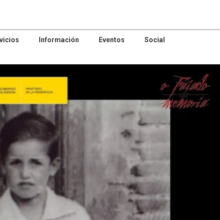
vicios
Información
Eventos
Social
patrocinador
rocinador
patrocinador
Animación
RALDO
Sociocultural
Centro Ana
iclínica dental
NYDIA
Parada