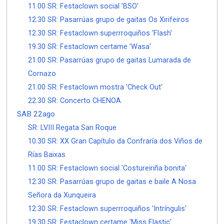
11.00 SR: Festaclown social 'BSO'
12.30 SR: Pasarrúas grupo de gaitas Os Xirifeiros
12.30 SR: Festaclown superrroquiños 'Flash'
19.30 SR: Festaclown certame 'Wasa'
21.00 SR: Pasarrúas grupo de gaitas Lumarada de
Cornazo
21.00 SR: Festaclown mostra 'Check Out'
22.30 SR: Concerto CHENOA
SAB 22ago
SR: LVIII Regata San Roque
10.30 SR: XX Gran Capítulo da Confraría dos Viños de
Rías Baixas
11.00 SR: Festaclown social 'Costureiriña bonita'
12.30 SR: Pasarrúas grupo de gaitas e baile A Nosa
Señora da Xunqueira
12.30 SR: Festaclown superrroquiños 'Intríngulis'
19.30 SR: Festaclown certame 'Miss Elastic'