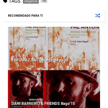
TAGS
vilagarcia
798
RECOMENDADO PARA TI
EXPO PAZ ANTÓN ago-sep'15
DANI BARREIRO & FRIENDS 8ago'15