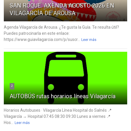
SAN ROQUE. AXENDA AGOSTO 2026 EN
VILAGARCÍA DE AROUSA
Agenda Vilagarcía de Arousa. ¿Te gusta la Guía. Te resulta útil?
Puedes patrocinarla en este enlace:
https://www.guiavilagarcia.com/p/suscr...
Leer más
2
AUTOBÚS rutas horarios líneas Vilagarcía
Horarios Autobuses · Vilagarcía Línea Hospital do Salnés 📍
Vilagarcía → Hospital 07:45 08:30 09:30 Lunes a viernes 📍
Hos...
Leer más