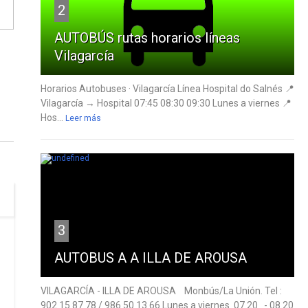
2
AUTOBÚS rutas horarios líneas
Vilagarcía
Horarios Autobuses · Vilagarcía Línea Hospital do Salnés 📍
Vilagarcía → Hospital 07:45 08:30 09:30 Lunes a viernes 📍
Hos...
Leer más
3
AUTOBUS A A ILLA DE AROUSA
VILAGARCÍA - ILLA DE AROUSA Monbús/La Unión. Tel :
902 15 87 78 / 986 50 13 66 Lunes a viernes 07.20 - 08.20