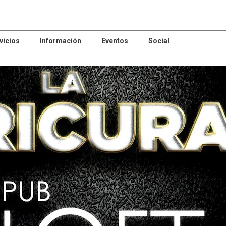
vicios
Información
Eventos
Social
patrocinador
patrocinador
Animación
GIRALDO
Sociocultural
policlínica dental
NYDIA