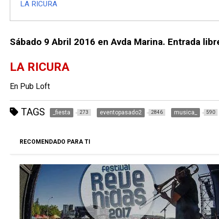
LA RICURA
Sábado 9 Abril 2016 en Avda Marina. Entrada libr
LA RICURA
En Pub Loft
TAGS
_fiesta
eventopasado2
musica_
273
2846
590
RECOMENDADO PARA TI