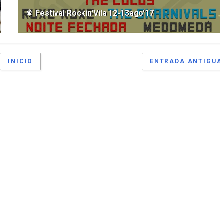
🎇 Festival Rockin'Vila 12-13ago'17
INICIO
ENTRADA ANTIGU