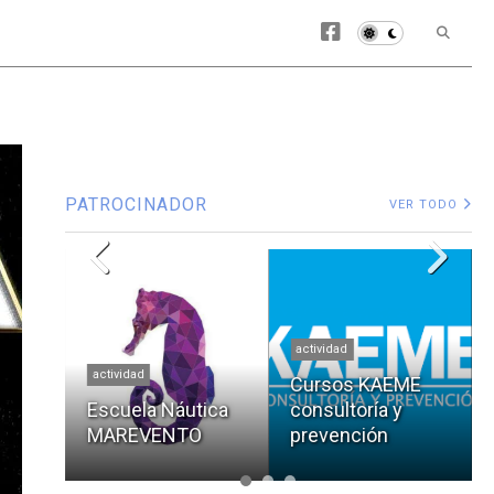
PATROCINADOR
VER TODO
actividad
actividad
Cursos KAEME
Escuela Náutica
consultoría y
MAREVENTO
prevención