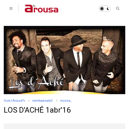
Guía | ArousaTv
eventopasado2
musica_
LOS D'ACHÉ 1abr'16