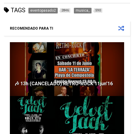
TAGS
eventopasado2
musica_
2846
590
RECOMENDADO PARA TI
🎶 13h (CANCELADO) RETRO-ROCK 11jun'16