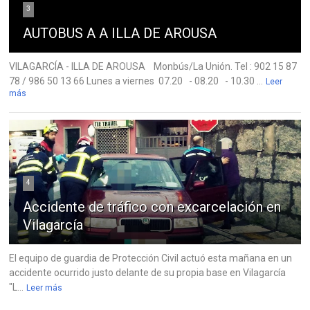
3
AUTOBUS A A ILLA DE AROUSA
VILAGARCÍA - ILLA DE AROUSA Monbús/La Unión. Tel : 902 15 87
78 / 986 50 13 66 Lunes a viernes 07.20 - 08.20 - 10.30 ...
Leer
más
4
Accidente de tráfico con excarcelación en
Vilagarcía
El equipo de guardia de Protección Civil actuó esta mañana en un
accidente ocurrido justo delante de su propia base en Vilagarcía
"L...
Leer más