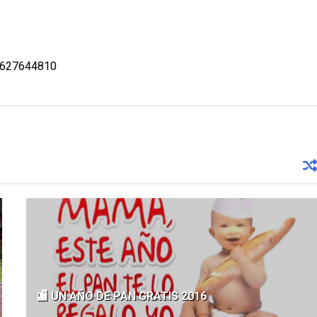
o 627644810
🏬 UN AÑO DE PAN GRATIS 2016