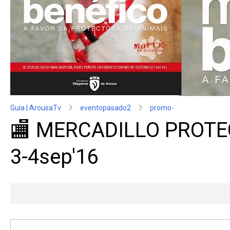
Guía | ArousaTv
eventopasado2
promo-
🏬 MERCADILLO PROTE
3-4sep'16