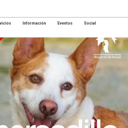
vicios
Información
Eventos
Social
patrocinador
asoc.empresarial
Animación
Asociación
Sociocultural
Comercio Z
NYDIA
ABERTA