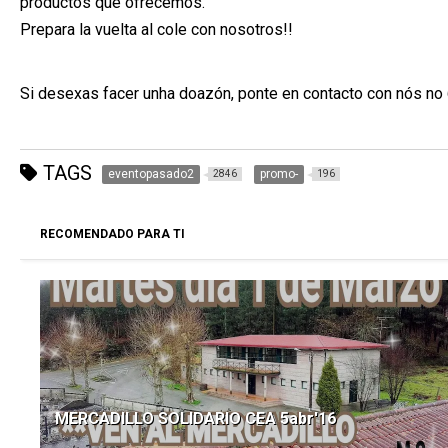
productos que ofrecemos.
Prepara la vuelta al cole con nosotros!!
Si desexas facer unha doazón, ponte en contacto con nós n
TAGS
eventopasado2
promo-
2846
196
RECOMENDADO PARA TI
MERCADILLO SOLIDARIO CEA 5abr'16