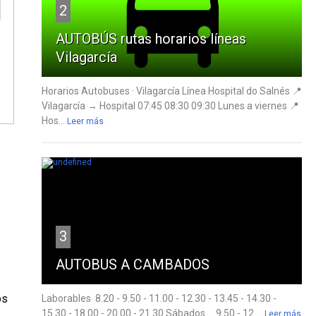
2
AUTOBÚS rutas horarios líneas
Vilagarcía
Horarios Autobuses · Vilagarcía Línea Hospital do Salnés 📍
Vilagarcía → Hospital 07:45 08:30 09:30 Lunes a viernes 📍
Hos...
Leer más
3
AUTOBUS A CAMBADOS
os
Laborables 8.20 - 9.50 - 11.00 - 12.30 - 13.45 - 14.30 -
15.30 - 18.00 - 20.00 - 21.30 Sábados 9.50 - 12....
Leer más