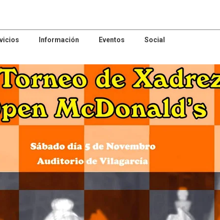
vicios
Información
Eventos
Social
rocinador
#comercio
patrocinador
tro de Danza
Centro comercial
GIRALDO
MA PIZARRO
AROUSA
policlínica de