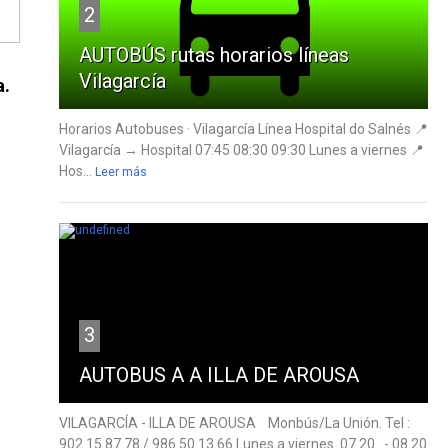
2
AUTOBÚS rutas horarios líneas
Vilagarcía
a.
Horarios Autobuses · Vilagarcía Línea Hospital do Salnés 📍
Vilagarcía → Hospital 07:45 08:30 09:30 Lunes a viernes 📍
Hos...
Leer más
3
AUTOBUS A A ILLA DE AROUSA
VILAGARCÍA - ILLA DE AROUSA Monbús/La Unión. Tel :
902 15 87 78 / 986 50 13 66 Lunes a viernes 07.20 - 08.20