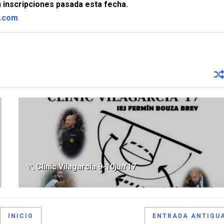
n inscripciones pasada esta fecha.
.com
🏃 Clinic Vilagarcía 9-10jun'17
INICIO
ENTRADA ANTIGU