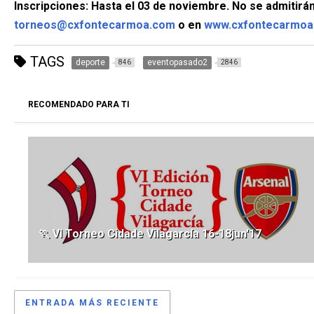
Inscripciones: Hasta el 03 de noviembre. No se admitirá
torneos@cxfontecarmoa.com
o en
www.cxfontecarmoa
TAGS
deporte
eventopasado2
846
2846
RECOMENDADO PARA TI
🏃 VI Torneo Cidade Vilagarcía 16-18jun'17
ENTRADA MÁS RECIENTE