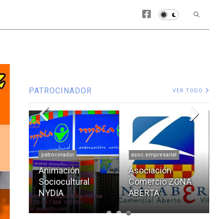
PATROCINADOR
VER TODO
patrocinador
asoc.empresarial
Animación
Asociación
Sociocultural
Comercio ZONA
ntal
NYDIA
ABERTA