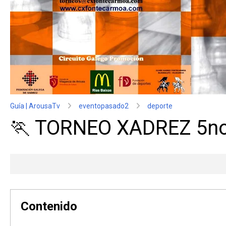
Guía | ArousaTv
eventopasado2
deporte
🏃 TORNEO XADREZ 5no
Contenido