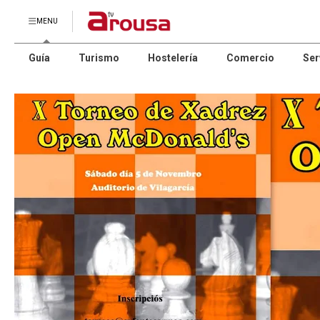
MENU
Guía
Turismo
Hostelería
Comercio
Ser
asoc.empresarial
mecenas
pat
Asociación
Tienda de
Comercio ZONA
Pinturas
Cen
ABERTA
ARMENTEROS
GE