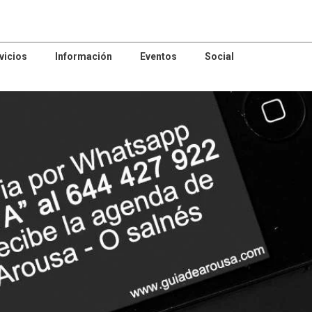
vicios
Información
Eventos
Social
patrocinador
asoc.empresarial
Animación
Asociación
Sociocultural
Comercio Z
NYDIA
ABERTA