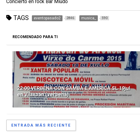
Concierto en rock Bar Miudo
TAGS
eventopasado2
musica_
2846
590
RECOMENDADO PARA TI
22:00 VERBENA CON SAMBA E AMERICA SL 19jul
en Vilaxoán (verbena)
ENTRADA MÁS RECIENTE