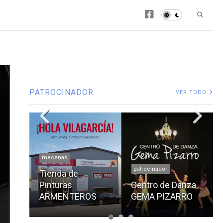
PATROCINADOR
VER TODO
mecenas
patrocinador
Tienda de
ONA
Pinturas
Centro de Danza
ARMENTEROS
GEMA PIZARRO