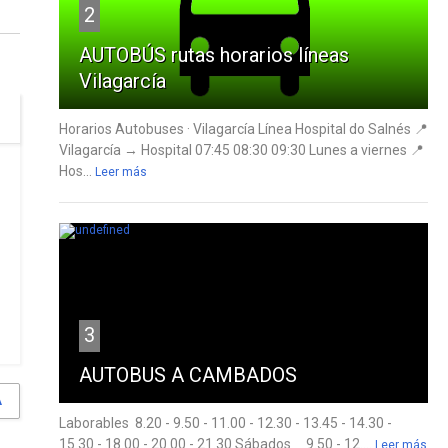
2
AUTOBÚS rutas horarios líneas
Vilagarcía
Horarios Autobuses · Vilagarcía Línea Hospital do Salnés 📍
Vilagarcía → Hospital 07:45 08:30 09:30 Lunes a viernes 📍
Hos...
Leer más
3
AUTOBUS A CAMBADOS
A
Laborables 8.20 - 9.50 - 11.00 - 12.30 - 13.45 - 14.30 -
15.30 - 18.00 - 20.00 - 21.30 Sábados 9.50 - 12....
Leer más