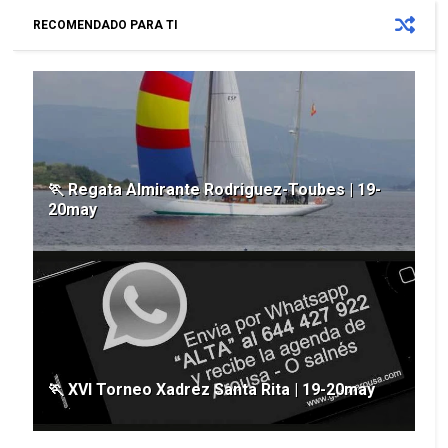
RECOMENDADO PARA TI
🏃 Regata Almirante Rodriguez-Toubes | 19-
20may
🏃 XVI Torneo Xadrez Santa Rita | 19-20may