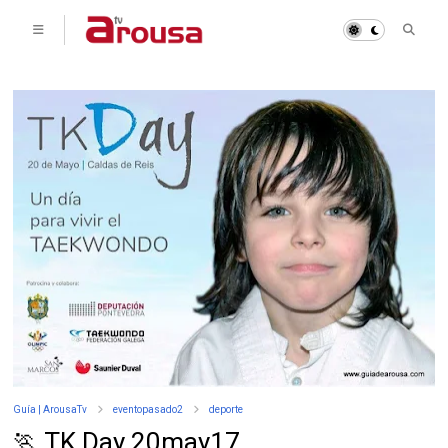
Guía | ArousaTv
eventopasado2
deporte
🏃 TK Day 20may17