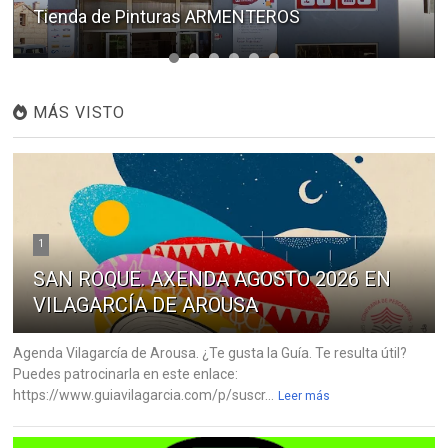
Tienda de Pinturas ARMENTEROS
MÁS VISTO
1
SAN ROQUE. AXENDA AGOSTO 2026 EN
VILAGARCÍA DE AROUSA
Agenda Vilagarcía de Arousa. ¿Te gusta la Guía. Te resulta útil?
Puedes patrocinarla en este enlace:
https://www.guiavilagarcia.com/p/suscr...
Leer más