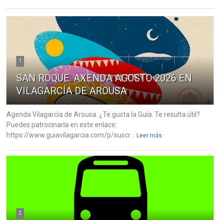
1
SAN ROQUE. AXENDA AGOSTO 2026 EN
VILAGARCÍA DE AROUSA
Agenda Vilagarcía de Arousa. ¿Te gusta la Guía. Te resulta útil?
Puedes patrocinarla en este enlace:
https://www.guiavilagarcia.com/p/suscr...
Leer más
2