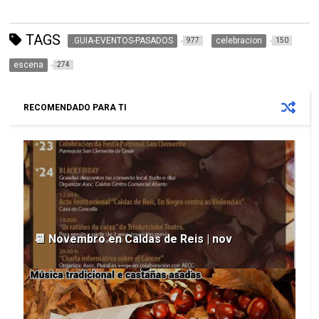
TAGS
.GUIA-EVENTOS-PASADOS
celebracion
977
150
escena
274
RECOMENDADO PARA TI
📆 Novembro en Caldas de Reis | nov