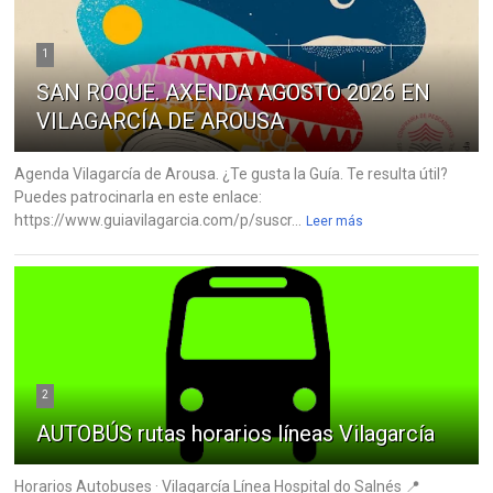
1
SAN ROQUE. AXENDA AGOSTO 2026 EN
VILAGARCÍA DE AROUSA
Agenda Vilagarcía de Arousa. ¿Te gusta la Guía. Te resulta útil?
Puedes patrocinarla en este enlace:
https://www.guiavilagarcia.com/p/suscr...
Leer más
2
AUTOBÚS rutas horarios líneas Vilagarcía
Horarios Autobuses · Vilagarcía Línea Hospital do Salnés 📍