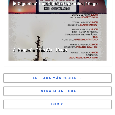
🎬 'Cigüeñas'. CineNaRúa O Piñeiriño | 10ago
🎵 Pequeña Gran Cía | 10ago
ENTRADA MÁS RECIENTE
ENTRADA ANTIGUA
INICIO