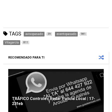
TAGS
avisopasado
eventopasado
39
981
Vilagarcía
811
RECOMENDADO PARA TI
TRÁFICO Controles Radar Policia Local | 17-
23feb