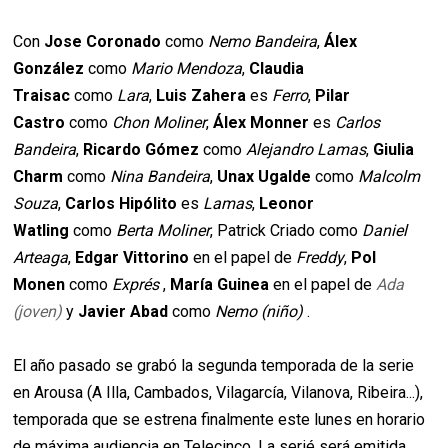
Con
Jose Coronado
como
Nemo Bandeira
,
Álex
González
como
Mario Mendoza
,
Claudia
Traisac
como
Lara
,
Luis Zahera
es
Ferro
,
Pilar
Castro
como
Chon Moliner
,
Álex Monner
es
Carlos
Bandeira
,
Ricardo Gómez
como
Alejandro Lamas
,
Giulia
Charm
como
Nina Bandeira
,
Unax Ugalde
como
Malcolm
Souza
,
Carlos Hipólito
es
Lamas
,
Leonor
Watling
como
Berta Moliner
, Patrick Criado como
Daniel
Arteaga
,
Edgar Vittorino
en el papel de
Freddy
,
Pol
Monen
como
Exprés
,
María Guinea
en el papel de
Ada
(joven)
y
Javier Abad
como
Nemo (niño)
.
El año pasado se grabó la segunda temporada de la serie
en Arousa (A Illa, Cambados, Vilagarcía, Vilanova, Ribeira...),
temporada que se estrena finalmente este lunes en horario
de máxima audiencia en Telecinco. La serié será emitida