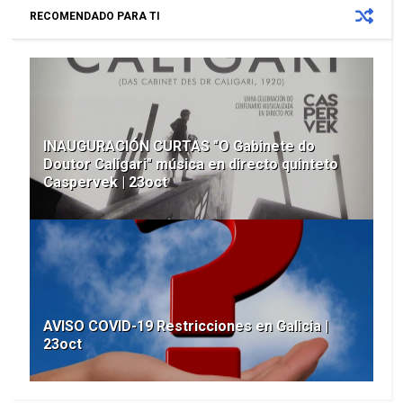
RECOMENDADO PARA TI
INAUGURACIÓN CURTAS "O Gabinete do
Doutor Caligari" música en directo quinteto
Caspervek | 23oct
AVISO COVID-19 Restricciones en Galicia |
23oct