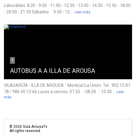
Laborables 8.20 - 9.50 - 11.00 - 12.30 - 13.45 - 14.30 - 15.30 - 18.00
- 20.00 - 21.30 Sábados 9.50 - 12....
Leer más
4
AUTOBUS A A ILLA DE AROUSA
VILAGARCÍA - ILLA DE AROUSA Monbús/La Unión. Tel : 902 15 87
78 / 986 50 13 66 Lunes a viernes 07.20 - 08.20 - 10.30 ...
Leer
más
©
2026
Guía ArousaTv
All rights reserved.