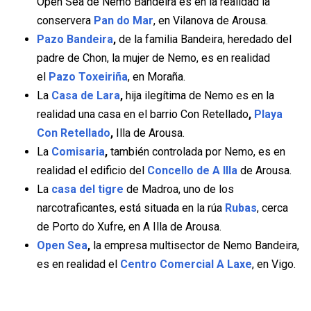
Open Sea de Nemo Bandeira es en la realidad la
conservera
Pan do Mar
, en Vilanova de Arousa.
Pazo Bandeira
,
de la familia Bandeira, heredado del
padre de Chon, la mujer de Nemo, es en realidad
el
Pazo Toxeiriña
, en Moraña.
La
Casa de Lara
,
hija ilegítima de Nemo es en la
realidad una casa en el barrio Con Retellado
,
Playa
Con Retellado
,
Illa de Arousa.
La
Comisaria
,
también controlada por Nemo, es en
realidad el edificio del
Concello de A Illa
de Arousa.
La
casa del tigre
de Madroa, uno de los
narcotraficantes, está situada en la rúa
Rubas
, cerca
de Porto do Xufre, en A Illa de Arousa.
Open Sea
,
la empresa multisector de Nemo Bandeira,
es en realidad el
Centro Comercial A Laxe
, en Vigo.