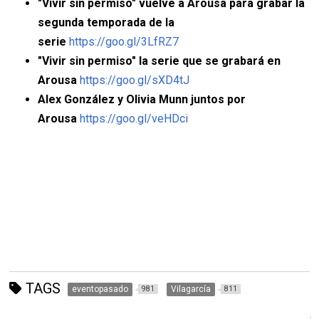
"Vivir sin permiso" vuelve a Arousa para grabar la
segunda temporada de la
serie
https://goo.gl/3LfRZ7
"Vivir sin permiso" la serie que se grabará en
Arousa
https://goo.gl/sXD4tJ
Alex González y Olivia Munn juntos por
Arousa
https://goo.gl/veHDci
TAGS
eventopasado
Vilagarcía
981
811