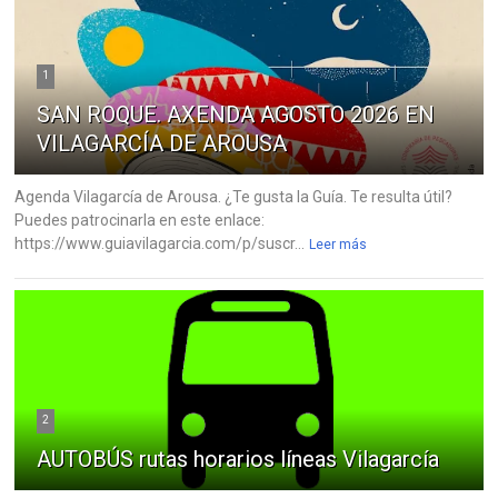
1
SAN ROQUE. AXENDA AGOSTO 2026 EN
VILAGARCÍA DE AROUSA
Agenda Vilagarcía de Arousa. ¿Te gusta la Guía. Te resulta útil?
Puedes patrocinarla en este enlace:
https://www.guiavilagarcia.com/p/suscr...
Leer más
2
AUTOBÚS rutas horarios líneas Vilagarcía