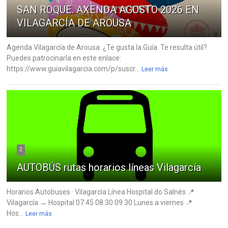
SAN ROQUE. AXENDA AGOSTO 2026 EN
VILAGARCÍA DE AROUSA
Agenda Vilagarcía de Arousa. ¿Te gusta la Guía. Te resulta útil?
Puedes patrocinarla en este enlace:
https://www.guiavilagarcia.com/p/suscr...
Leer más
2
AUTOBÚS rutas horarios líneas Vilagarcía
Horarios Autobuses · Vilagarcía Línea Hospital do Salnés 📍
Vilagarcía → Hospital 07:45 08:30 09:30 Lunes a viernes 📍
Hos...
Leer más