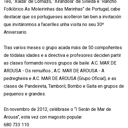
Teo, “Xiada” de Cornazo, “Xirandola” de Silleda e “Rancho
Folklórico As Moleirinhas das Marinhas” de Portugal; cabe
destacar que os portugueses acolleron tan ben a invitación
que invitáronnos a facerlles unha visita no seu 30º
Aniversario.
Tras varios meses o grupo acada máis de 50 compoñentes
de tódalas idades e a directiva e profesores deciden partir
as clases formando novos grupos de baile: A.C. MAR DE
AROUSA - Os remuíños ; A.C. MAR DE AROUSA - A
pedregheira e A.C. MAR DE AROUSA (Grupo Oficial); e as
clases de Pandeireta, Tamboril, Bombo e Gaita en grupos de
pequenos e grandes.
En novembro de 2012, celébrase o “I Serán de Mar de
Arousa”, esta vez con magosto popular.
680 733 110