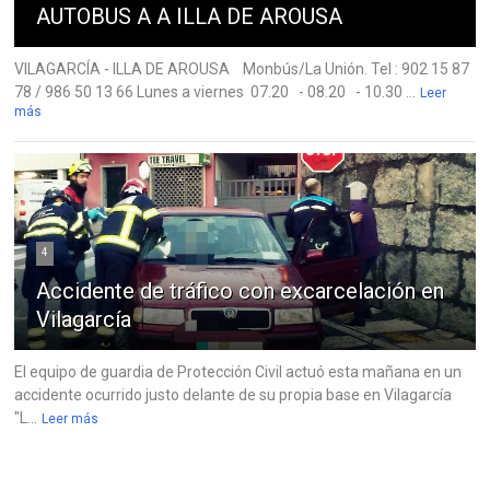
AUTOBUS A A ILLA DE AROUSA
VILAGARCÍA - ILLA DE AROUSA Monbús/La Unión. Tel : 902 15 87
78 / 986 50 13 66 Lunes a viernes 07.20 - 08.20 - 10.30 ...
Leer
más
4
Accidente de tráfico con excarcelación en
Vilagarcía
El equipo de guardia de Protección Civil actuó esta mañana en un
accidente ocurrido justo delante de su propia base en Vilagarcía
"L...
Leer más