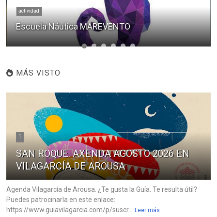
actividad
Escuela Náutica MAREVENTO
MÁS VISTO
1
SAN ROQUE. AXENDA AGOSTO 2026 EN
VILAGARCÍA DE AROUSA
Agenda Vilagarcía de Arousa. ¿Te gusta la Guía. Te resulta útil?
Puedes patrocinarla en este enlace:
https://www.guiavilagarcia.com/p/suscr...
Leer más