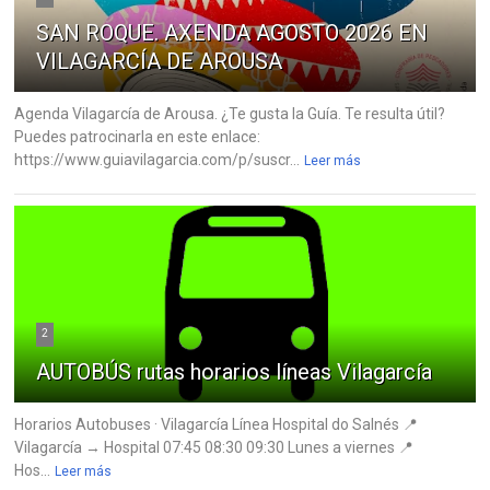
SAN ROQUE. AXENDA AGOSTO 2026 EN
VILAGARCÍA DE AROUSA
Agenda Vilagarcía de Arousa. ¿Te gusta la Guía. Te resulta útil?
Puedes patrocinarla en este enlace:
https://www.guiavilagarcia.com/p/suscr...
Leer más
2
AUTOBÚS rutas horarios líneas Vilagarcía
Horarios Autobuses · Vilagarcía Línea Hospital do Salnés 📍
Vilagarcía → Hospital 07:45 08:30 09:30 Lunes a viernes 📍
Hos...
Leer más