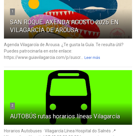
1
SAN ROQUE. AXENDA AGOSTO 2026 EN
VILAGARCÍA DE AROUSA
Agenda Vilagarcía de Arousa. ¿Te gusta la Guía. Te resulta útil?
Puedes patrocinarla en este enlace:
https://www.guiavilagarcia.com/p/suscr...
Leer más
2
AUTOBÚS rutas horarios líneas Vilagarcía
Horarios Autobuses · Vilagarcía Línea Hospital do Salnés 📍