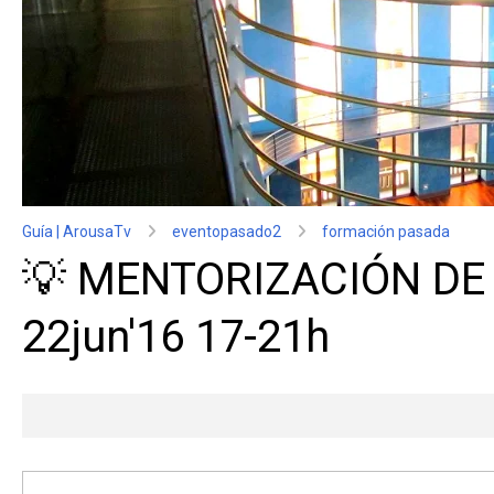
Guía | ArousaTv
eventopasado2
formación pasada
💡 MENTORIZACIÓN DE 
22jun'16 17-21h