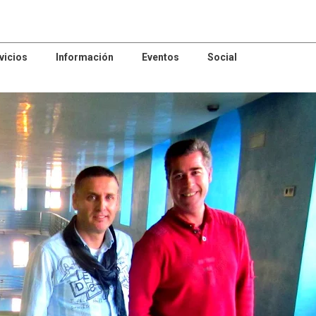
vicios
Información
Eventos
Social
patrocinador
#comercio
Centro de Danza
Centro comer
GEMA PIZARRO
AROUSA