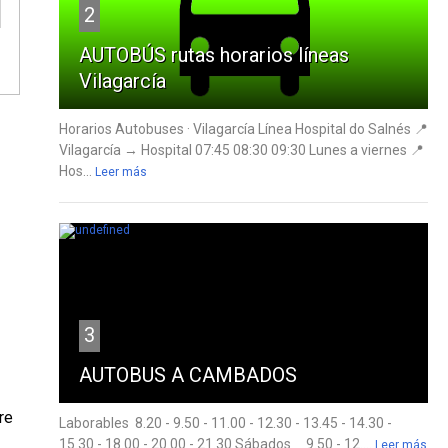
2
AUTOBÚS rutas horarios líneas
Vilagarcía
Horarios Autobuses · Vilagarcía Línea Hospital do Salnés 📍
Vilagarcía → Hospital 07:45 08:30 09:30 Lunes a viernes 📍
Hos...
Leer más
3
AUTOBUS A CAMBADOS
re
Laborables 8.20 - 9.50 - 11.00 - 12.30 - 13.45 - 14.30 -
15.30 - 18.00 - 20.00 - 21.30 Sábados 9.50 - 12....
Leer más