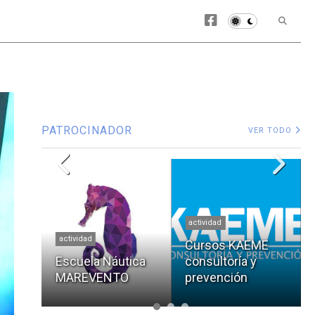
PATROCINADOR
VER TODO
actividad
actividad
Cursos KAEME
cial
Escuela Náutica
consultoría y
MAREVENTO
prevención